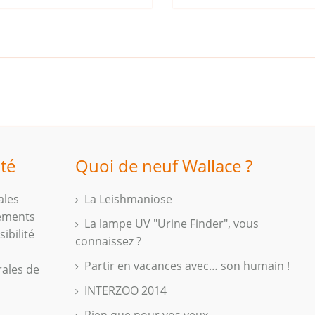
ité
Quoi de neuf Wallace ?
ales
La Leishmaniose
iements
La lampe UV "Urine Finder", vous
ibilité
connaissez ?
Partir en vacances avec… son humain !
rales de
INTERZOO 2014
Rien que pour vos yeux...