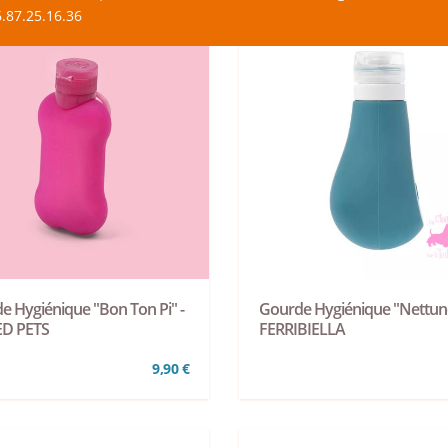
.87.25.16.36
e Hygiénique "Bon Ton Pi" -
Gourde Hygiénique "Nettuno
D PETS
FERRIBIELLA
9,90 €