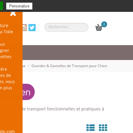
Se connecter
-
S'inscrire
Personalize
0
ture
a Toile
ous
agner
petites
le
Catalogue
Gourdes & Gamelles de Transport pour Chien
ière
les de
es, vous
en plus
ur Chien
e gourdes de transport fonctionnelles et pratiques à
ile.com