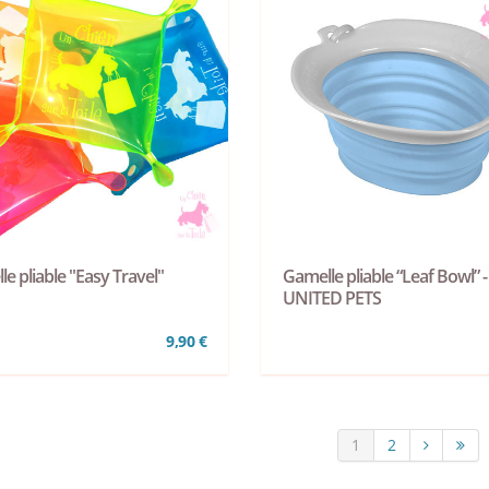
e pliable "Easy Travel"
Gamelle pliable “Leaf Bowl” -
UNITED PETS
9,90 €
1
2