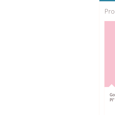
Pro
Go
Pi"