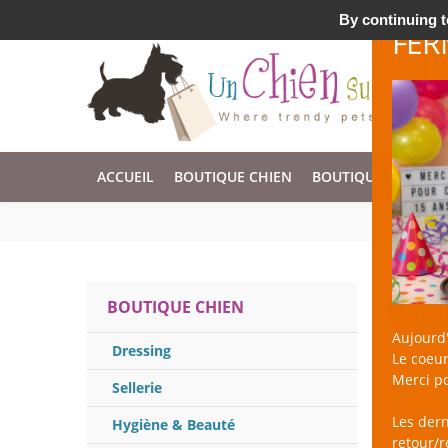
Accessoires & Design pour Chien, Chat, et Nac !
By continuing to
FER
ACCUEIL
BOUTIQUE CHIEN
BOUTIQUE CHAT
Gou
BOUTIQUE CHIEN
Aujourd'
Dressing
Le coeur
un Chien
Merci po
utiliser 
Sellerie
Les der
Hygiène & Beauté
retour/