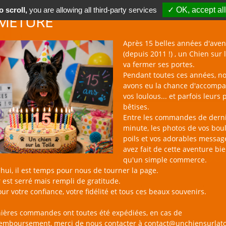
 scroll,
you are allowing all third-party services
✓ OK, accept all
METURE
Après 15 belles années d'aven
(depuis 2011 !) , un Chien sur l
va fermer ses portes.
Pendant toutes ces années, n
avons eu la chance d'accomp
BOUTIQUE NAC
NOUVEAUTÉS
BLOG
CONTACT
vos loulous... et parfois leurs 
bêtises.
un Chien sur la Toi
Entre les commandes de dern
minute, les photos de vos bou
poils et vos adorables messag
avez fait de cette aventure bi
rdes & Gamelles de Transport po
qu'un simple commerce.
hui, il est temps pour nous de tourner la page.
 est serré mais rempli de gratitude.
 sur la Toile vous propose ici une gamme de gamelles pliables et d
ur votre confiance, votre fidélité et tous ces beaux souvenirs.
en voyage ou en balade avec votre chien !
nières commandes ont toutes été expédiées, en cas de
remboursement, merci de nous contacter à contact@unchiensurlato