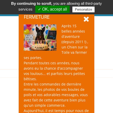
By continuing to scroll,
you are allowing all third-party
Accessoires & Design pour Chien, Chat, et Nac !
services
✓ OK, accept all
Personalize
Se connecter
-
S'inscrire
FERMETURE
Après 15
belles années
d'aventure
(depuis 2011 !) ,
un Chien sur la
0
Toile va fermer
ses portes.
Pendant toutes ces années, nous
avons eu la chance d'accompagner
vos loulous... et parfois leurs petites
bêtises.
Entre les commandes de dernière
minute, les photos de vos boules de
Hygiène buccale du Chat
poils et vos adorables messages, vous
avez fait de cette aventure bien plus
qu'un simple commerce.
Aujourd'hui, il est temps pour nous de