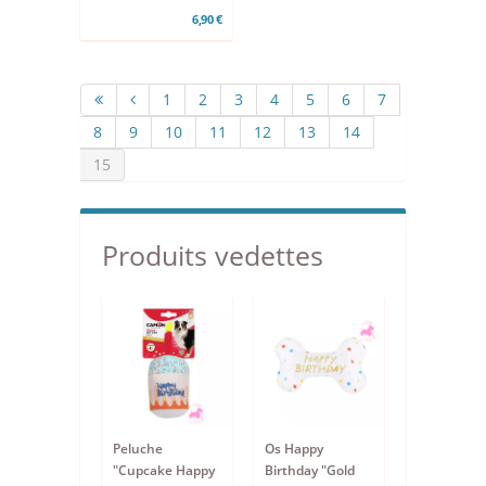
6,90 €
1
2
3
4
5
6
7
8
9
10
11
12
13
14
15
Produits vedettes
Peluche
Os Happy
"Cupcake Happy
Birthday "Gold