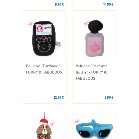
9,90 €
14,90 €
Peluche "FurPawd" -
Peluche "Perfume
FURRY & FABULOUS
Bottle" - FURRY &
FABULOUS
12,90 €
9,90 €