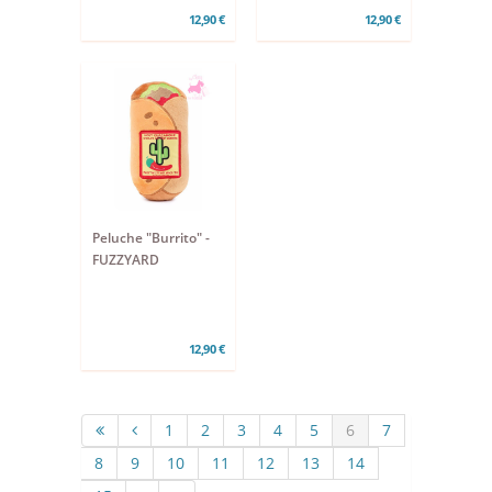
12,90 €
12,90 €
Peluche "Burrito" -
FUZZYARD
12,90 €
1
2
3
4
5
6
7
8
9
10
11
12
13
14