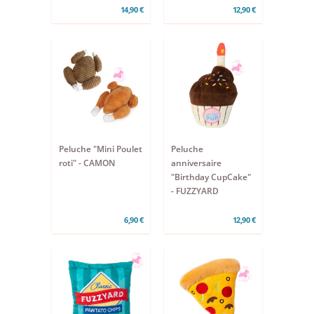
12,90 €
14,90 €
Peluche "Mini Poulet
Peluche
roti" - CAMON
anniversaire
"Birthday CupCake"
- FUZZYARD
6,90 €
12,90 €