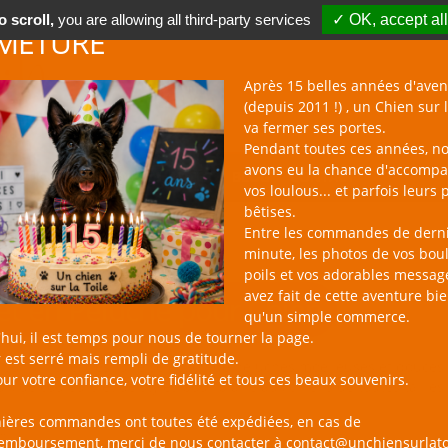
 scroll,
you are allowing all third-party services
✓ OK, accept all
METURE
Après 15 belles années d'aven
(depuis 2011 !) , un Chien sur l
va fermer ses portes.
Pendant toutes ces années, n
avons eu la chance d'accomp
BOUTIQUE NAC
NOUVEAUTÉS
BLOG
CONTACT
vos loulous... et parfois leurs 
bêtises.
Entre les commandes de dern
minute, les photos de vos bou
poils et vos adorables messag
avez fait de cette aventure bi
et en Peluche pour Chien
qu'un simple commerce.
hui, il est temps pour nous de tourner la page.
 est serré mais rempli de gratitude.
sur la Toile, c'est une sélection de peluches moelleuses et douces à câ
ur votre confiance, votre fidélité et tous ces beaux souvenirs.
ix de couleurs et de styles pour plaire aux chiens de toutes tailles 
nières commandes ont toutes été expédiées, en cas de
remboursement, merci de nous contacter à contact@unchiensurlato