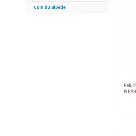
Coin du Bipède
Peluc
& FA