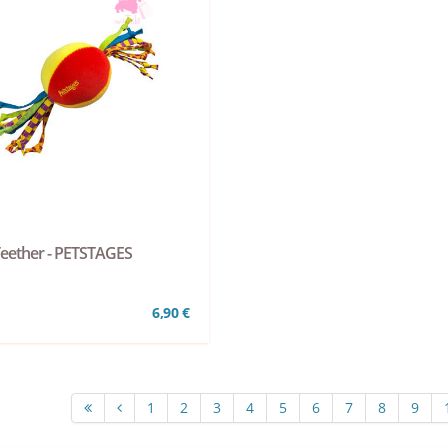
Teether - PETSTAGES
6,90 €
1
2
3
4
5
6
7
8
9