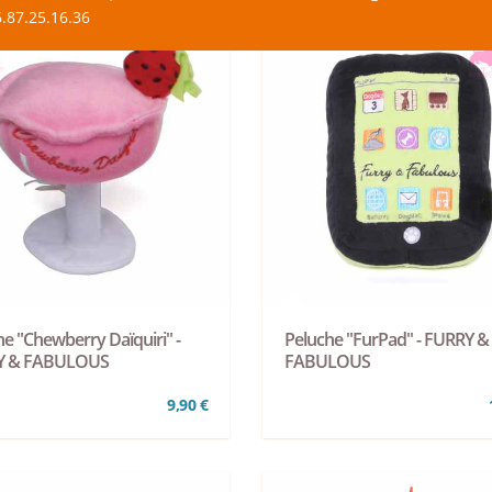
.87.25.16.36
e "Chewberry Daïquiri" -
Peluche "FurPad" - FURRY &
Y & FABULOUS
FABULOUS
9,90 €