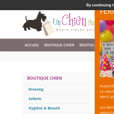
Accessoires & Design pour Chien, Chat, et Nac !
By continuing to
FER
ACCUEIL
BOUTIQUE CHIEN
BOUTIQUE CHAT
Jou
BOUTIQUE CHIEN
Aujourd'
Dressing
Le coeur
un Chien 
Merci po
Large cho
Sellerie
Les der
Hygiène & Beauté
retour/