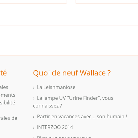
ité
Quoi de neuf Wallace ?
ales
La Leishmaniose
iements
La lampe UV "Urine Finder", vous
ibilité
connaissez ?
Partir en vacances avec… son humain !
rales de
INTERZOO 2014
Rien que pour vos yeux...