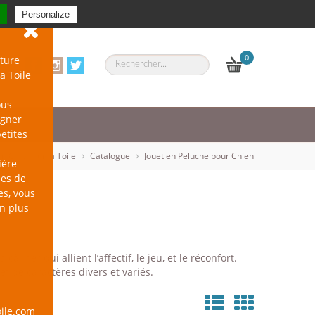
Se connecter
-
S'inscrire
Personalize
0
ture
a Toile
ous
agner
petites
un Chien sur la Toile
Catalogue
Jouet en Peluche pour Chien
ière
les de
es, vous
en plus
liner qui allient l’affectif, le jeu, et le réconfort.
et de caractères divers et variés.
ile.com