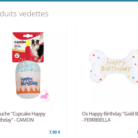
duits vedettes
luche "Cupcake Happy
Os Happy Birthday "Gold 
rthday" - CAMON
- FERRIBIELLA
7,90 €