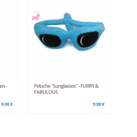
en -
Peluche "Sunglasses" - FURRY &
FABULOUS
9,90 €
9,90 €