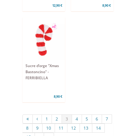
12,90 €
8,90 €
Sucre d’orge "Xmas
Bastoncino" -
FERRIBIELLA
8,90 €
1
2
3
4
5
6
7
8
9
10
11
12
13
14