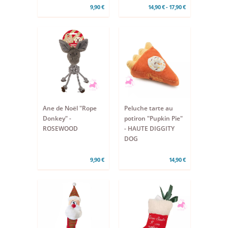
9,90 €
14,90 € - 17,90 €
Ane de Noël "Rope
Peluche tarte au
Donkey" -
potiron "Pupkin Pie"
ROSEWOOD
- HAUTE DIGGITY
DOG
9,90 €
14,90 €