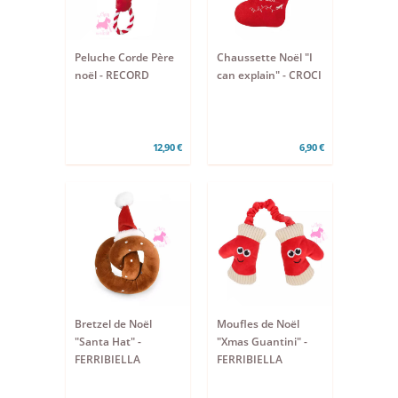
Peluche Corde Père
Chaussette Noël "I
noël - RECORD
can explain" - CROCI
12,90 €
6,90 €
Bretzel de Noël
Moufles de Noël
"Santa Hat" -
"Xmas Guantini" -
FERRIBIELLA
FERRIBIELLA