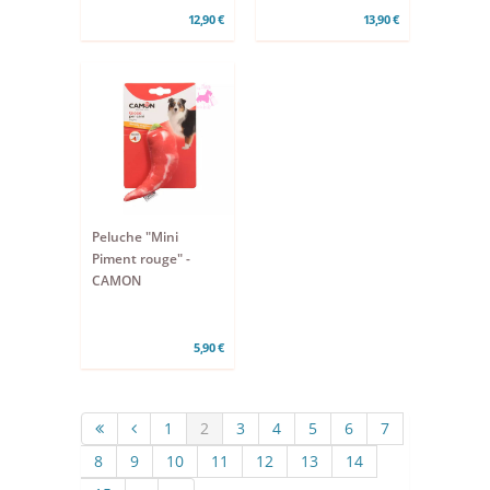
12,90 €
13,90 €
Peluche "Mini
Piment rouge" -
CAMON
5,90 €
1
2
3
4
5
6
7
8
9
10
11
12
13
14