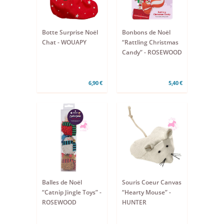
Botte Surprise Noël
Bonbons de Noël
Chat - WOUAPY
“Rattling Christmas
Candy” - ROSEWOOD
6,90 €
5,40 €
Balles de Noël
Souris Coeur Canvas
“Catnip Jingle Toys” -
“Hearty Mouse” -
ROSEWOOD
HUNTER