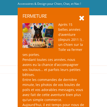
Accessoires & Design pour Chien, Chat, et Nac !
Se connecter
-
S'inscrire
FERMETURE
Après 15
belles années
d'aventure
(depuis 2011 !) ,
un Chien sur la
0
Toile va fermer
ses portes.
Pendant toutes ces années, nous
avons eu la chance d'accompagner
vos loulous... et parfois leurs petites
bêtises.
Entre les commandes de dernière
minute, les photos de vos boules de
Jouets pour Chat
poils et vos adorables messages, vous
avez fait de cette aventure bien plus
un Chien sur la Toile, c'est une sélection de
qu'un simple commerce.
jouets qui éveilleront l’intérêt de votre chat
Aujourd'hui, il est temps pour nous de