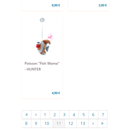
8,90 €
3,90 €
Poisson “Fish Mama”
- HUNTER
4,90 €
1
2
3
4
5
6
7
8
9
10
11
12
13