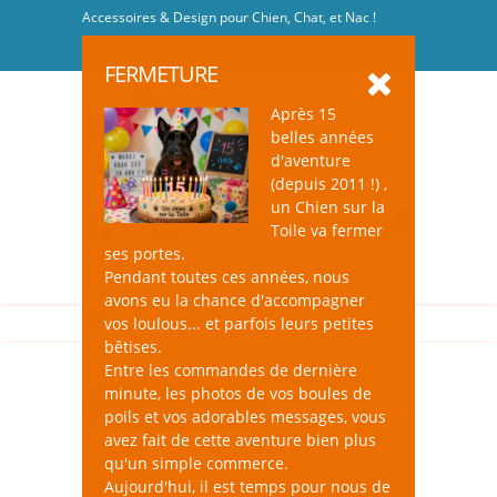
Accessoires & Design pour Chien, Chat, et Nac !
Se connecter
-
S'inscrire
FERMETURE
Après 15
belles années
d'aventure
(depuis 2011 !) ,
un Chien sur la
0
Toile va fermer
ses portes.
Pendant toutes ces années, nous
avons eu la chance d'accompagner
vos loulous... et parfois leurs petites
bêtises.
Entre les commandes de dernière
minute, les photos de vos boules de
Jouets pour Chat
poils et vos adorables messages, vous
avez fait de cette aventure bien plus
un Chien sur la Toile, c'est une sélection de
qu'un simple commerce.
jouets qui éveilleront l’intérêt de votre chat
Aujourd'hui, il est temps pour nous de