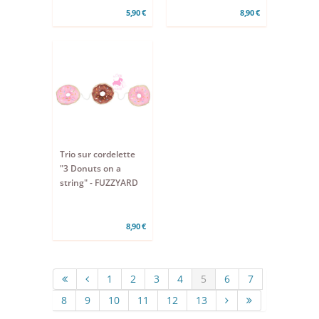
5,90 €
8,90 €
Trio sur cordelette
"3 Donuts on a
string" - FUZZYARD
8,90 €
1
2
3
4
5
6
7
8
9
10
11
12
13