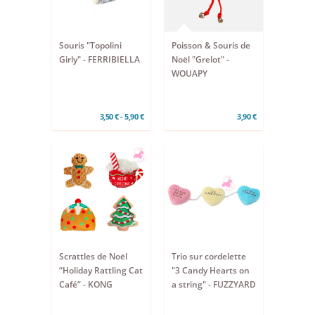
Souris "Topolini
Poisson & Souris de
Girly" - FERRIBIELLA
Noël "Grelot" -
WOUAPY
3,50 € - 5,90 €
3,90 €
Scrattles de Noël
Trio sur cordelette
“Holiday Rattling Cat
"3 Candy Hearts on
Café” - KONG
a string" - FUZZYARD