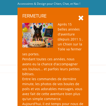
Accessoires & Design pour Chien, Chat, et Nac !
Se connecter
-
S'inscrire
FERMETURE
Après 15
belles années
d'aventure
(depuis 2011 !) ,
un Chien sur la
0
Toile va fermer
ses portes.
Pendant toutes ces années, nous
avons eu la chance d'accompagner
vos loulous... et parfois leurs petites
bêtises.
Entre les commandes de dernière
minute, les photos de vos boules de
Jouets pour Chat
poils et vos adorables messages, vous
avez fait de cette aventure bien plus
un Chien sur la Toile, c'est une sélection de
qu'un simple commerce.
jouets qui éveilleront l’intérêt de votre chat
Aujourd'hui, il est temps pour nous de