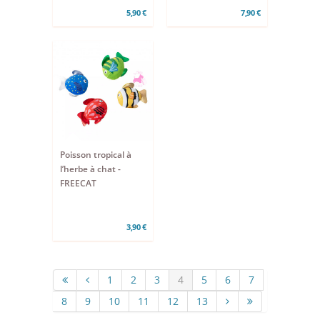
5,90 €
7,90 €
Poisson tropical à
l’herbe à chat -
FREECAT
3,90 €
1
2
3
4
5
6
7
8
9
10
11
12
13