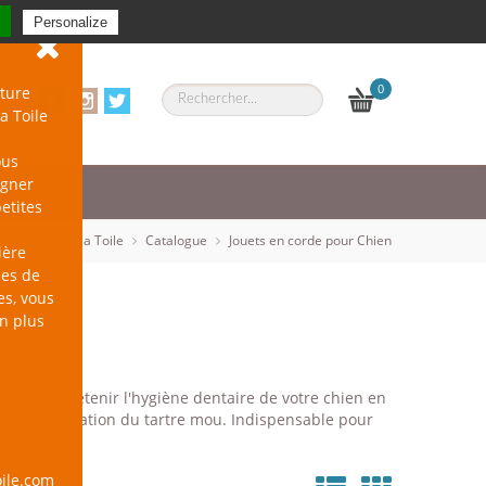
Se connecter
-
S'inscrire
Personalize
0
ture
a Toile
ous
agner
petites
un Chien sur la Toile
Catalogue
Jouets en corde pour Chien
ière
les de
es, vous
en plus
ts pour entretenir l'hygiène dentaire de votre chien en
et l’accumulation du tartre mou. Indispensable pour
ile.com