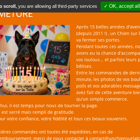
 scroll,
you are allowing all third-party services
✓ OK, accept all
METURE
Après 15 belles années d'aven
(depuis 2011 !) , un Chien sur l
va fermer ses portes.
Pendant toutes ces années, n
avons eu la chance d'accomp
BOUTIQUE NAC
NOUVEAUTÉS
BLOG
CONTACT
vos loulous... et parfois leurs 
bêtises.
Entre les commandes de dern
minute, les photos de vos bou
poils et vos adorables messag
avez fait de cette aventure bi
ets en corde pour Chien
qu'un simple commerce.
hui, il est temps pour nous de tourner la page.
 est serré mais rempli de gratitude.
sur la Toile : une sélection de jouets en corde, solides et résistan
ur votre confiance, votre fidélité et tous ces beaux souvenirs.
t ses dents, massant ses gencives et réduisant la plaque dentaire 
son chien !
nières commandes ont toutes été expédiées, en cas de
remboursement, merci de nous contacter à contact@unchiensurlato