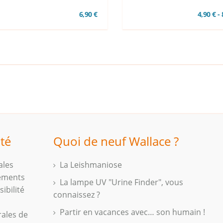
6,90 €
4,90 € -
ité
Quoi de neuf Wallace ?
ales
La Leishmaniose
iements
La lampe UV "Urine Finder", vous
ibilité
connaissez ?
Partir en vacances avec… son humain !
rales de