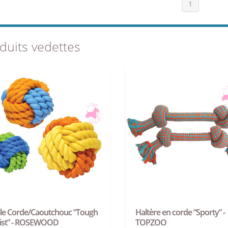
1
duits vedettes
lle Corde/Caoutchouc “Tough
Haltère en corde “Sporty” -
ist” - ROSEWOOD
TOPZOO