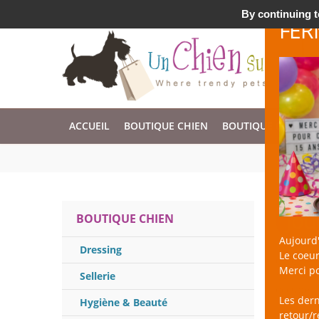
Accessoires & Design pour Chien, Chat, et Nac !
By continuing to
FER
ACCUEIL
BOUTIQUE CHIEN
BOUTIQUE CHAT
Jou
BOUTIQUE CHIEN
Aujourd'
Dressing
Le coeur
un Chien 
Merci po
nettoyan
Sellerie
occuper 
Les der
Hygiène & Beauté
retour/