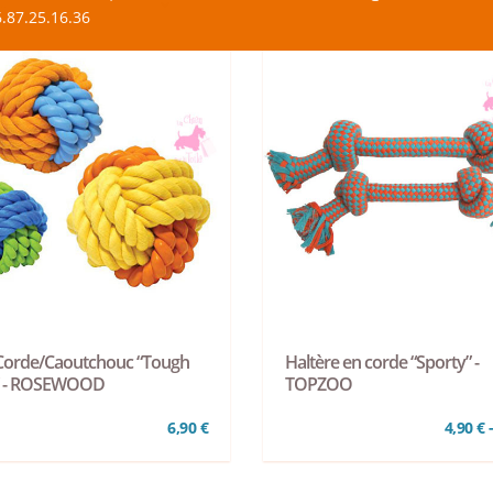
.87.25.16.36
 Corde/Caoutchouc “Tough
Haltère en corde “Sporty” -
” - ROSEWOOD
TOPZOO
6,90 €
4,90 € 