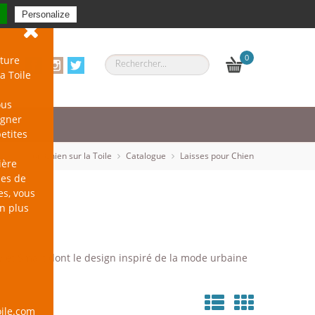
Se connecter
-
S'inscrire
Personalize
0
ture
a Toile
ous
agner
petites
un Chien sur la Toile
Catalogue
Laisses pour Chien
ière
les de
es, vous
en plus
y et Smart dont le design inspiré de la mode urbaine
ile.com