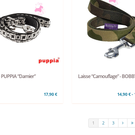
e PUPPIA “Damier”
Laisse “Camouflage” - BOBB
17,90 €
14,90 € - 
1
2
3