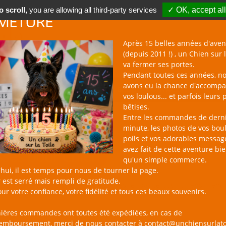
 scroll,
you are allowing all third-party services
✓ OK, accept all
METURE
Après 15 belles années d'aven
(depuis 2011 !) , un Chien sur l
va fermer ses portes.
Pendant toutes ces années, n
avons eu la chance d'accomp
BOUTIQUE NAC
NOUVEAUTÉS
BLOG
CONTACT
vos loulous... et parfois leurs 
bêtises.
Entre les commandes de dern
minute, les photos de vos bou
poils et vos adorables messag
avez fait de cette aventure bi
sses pour Chien
qu'un simple commerce.
hui, il est temps pour nous de tourner la page.
 est serré mais rempli de gratitude.
 sur la Toile : une sélection de laisses tendance pour chiens Trend
ur votre confiance, votre fidélité et tous ces beaux souvenirs.
 coloré, et original !
nières commandes ont toutes été expédiées, en cas de
remboursement, merci de nous contacter à contact@unchiensurlato