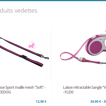
duits vedettes
sse Sport maille mesh "Soft" -
Laisse rétractable Sangle “V
EEDOG
- FLEXI
12,90 €
24,90 € - 2