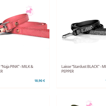
 “Naja PINK” - MILK &
Laisse “Stardust BLACK" - M
ER
PEPPER
18,90 €