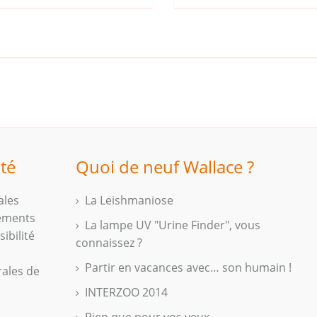
ité
Quoi de neuf Wallace ?
ales
La Leishmaniose
iements
La lampe UV "Urine Finder", vous
ibilité
connaissez ?
Partir en vacances avec… son humain !
rales de
INTERZOO 2014
Rien que pour vos yeux...