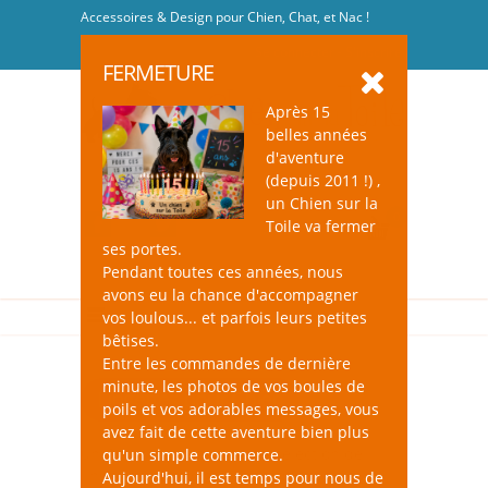
Accessoires & Design pour Chien, Chat, et Nac !
Se connecter
-
S'inscrire
FERMETURE
Après 15
belles années
d'aventure
(depuis 2011 !) ,
un Chien sur la
0
Toile va fermer
ses portes.
Pendant toutes ces années, nous
avons eu la chance d'accompagner
vos loulous... et parfois leurs petites
bêtises.
Entre les commandes de dernière
minute, les photos de vos boules de
Lingettes pour Chien
poils et vos adorables messages, vous
avez fait de cette aventure bien plus
un Chien sur la toile : une sélection de
qu'un simple commerce.
lingettes nettoyantes, désodorisantes,
Aujourd'hui, il est temps pour nous de