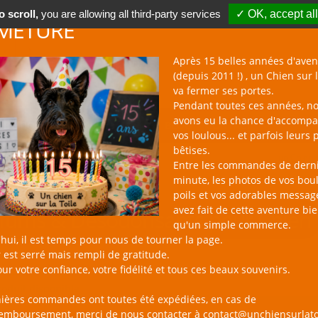
 scroll,
you are allowing all third-party services
✓ OK, accept all
METURE
Après 15 belles années d'aven
(depuis 2011 !) , un Chien sur l
va fermer ses portes.
Pendant toutes ces années, n
avons eu la chance d'accomp
BOUTIQUE NAC
NOUVEAUTÉS
BLOG
CONTACT
vos loulous... et parfois leurs 
bêtises.
un Chien s
Entre les commandes de dern
minute, les photos de vos bou
poils et vos adorables messag
avez fait de cette aventure bi
fums & Désodorisants pour Chien
qu'un simple commerce.
hui, il est temps pour nous de tourner la page.
 est serré mais rempli de gratitude.
ur votre confiance, votre fidélité et tous ces beaux souvenirs.
roduit disponible
nières commandes ont toutes été expédiées, en cas de
remboursement, merci de nous contacter à contact@unchiensurlato