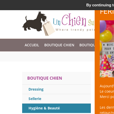
Accessoires & Design pour Chien, Chat, et Nac !
By continuing to
FER
ACCUEIL
BOUTIQUE CHIEN
BOUTIQUE CHAT
Par
BOUTIQUE CHIEN
Aujourd'
Dressing
Le coeur
Merci po
Sellerie
Pas de p
Les der
Hygiène & Beauté
retour/