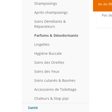
Pro
Shampooings
ou au 06
Après-shampooings
Pas d
Soins Démêlants &
Réparateurs
Parfums & Désodorisants
Lingettes
Hygiène Buccale
Soins des Oreilles
Soins des Yeux
Soins cutanés & Baumes
Accessoires de Toilettage
Chaleurs & Stop pipi
Santé