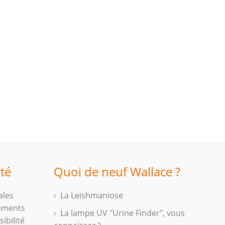
ité
Quoi de neuf Wallace ?
ales
La Leishmaniose
iements
La lampe UV "Urine Finder", vous
ibilité