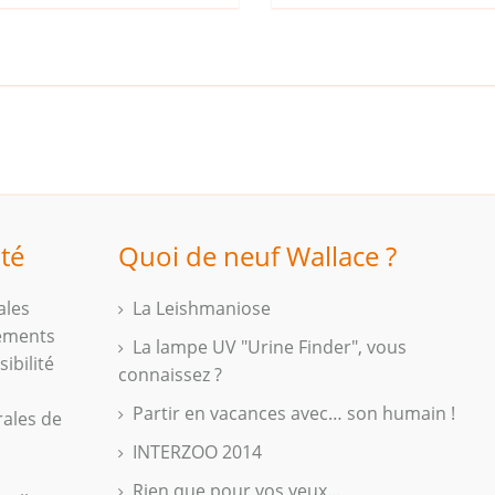
ité
Quoi de neuf Wallace ?
ales
La Leishmaniose
iements
La lampe UV "Urine Finder", vous
ibilité
connaissez ?
Partir en vacances avec… son humain !
rales de
INTERZOO 2014
Rien que pour vos yeux...