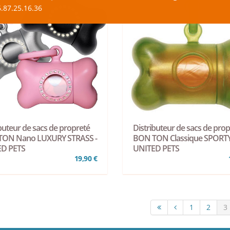
.87.25.16.36
buteur de sacs de propreté
Distributeur de sacs de prop
TON Nano LUXURY STRASS -
BON TON Classique SPORTY
D PETS
UNITED PETS
19,90 €
1
2
3