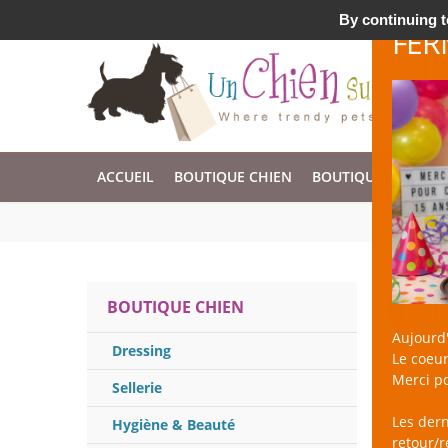
Accessoires & Design pour Chien, Chat, et Nac !
By continuing to
FER
ACCUEIL
BOUTIQUE CHIEN
BOUTIQUE CHAT
Ram
BOUTIQUE CHIEN
Aujourd'
Dressing
Le coeur
Merci po
Sellerie
Les der
Hygiène & Beauté
retour/