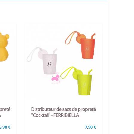
preté
Distributeur de sacs de propreté
A
"Cocktail" - FERRIBIELLA
6,90 €
7,90 €