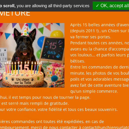
 scroll,
you are allowing all third-party services
✓ OK, accept all
METURE
Après 15 belles années d'aven
(depuis 2011 !) , un Chien sur l
va fermer ses portes.
Pendant toutes ces années, n
avons eu la chance d'accomp
BOUTIQUE NAC
NOUVEAUTÉS
BLOG
CONTACT
vos loulous... et parfois leurs 
bêtises.
Entre les commandes de dern
minute, les photos de vos bou
poils et vos adorables messag
avez fait de cette aventure bi
asse-crottes
qu'un simple commerce.
hui, il est temps pour nous de tourner la page.
 est serré mais rempli de gratitude.
ur votre confiance, votre fidélité et tous ces beaux souvenirs.
nières commandes ont toutes été expédiées, en cas de
remboursement, merci de nous contacter à contact@unchiensurlato