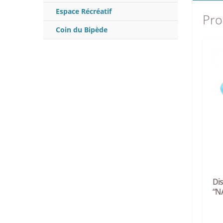
Espace Récréatif
Pro
Coin du Bipède
Dis
“N