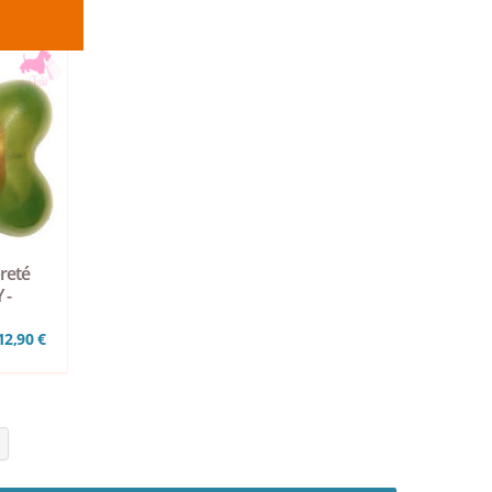
reté
 -
12,90 €