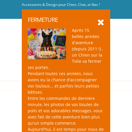
Accessoires & Design pour Chien, Chat, et Nac !
Se connecter
-
S'inscrire
FERMETURE
Après 15
belles années
d'aventure
(depuis 2011 !) ,
un Chien sur la
0
Toile va fermer
ses portes.
Pendant toutes ces années, nous
avons eu la chance d'accompagner
vos loulous... et parfois leurs petites
bêtises.
Entre les commandes de dernière
minute, les photos de vos boules de
Sélection Noël
poils et vos adorables messages, vous
avez fait de cette aventure bien plus
un Chien sur la Toile : une large sélection
qu'un simple commerce.
d'accessoires "Noël" pour avoir la XMAS
Aujourd'hui, il est temps pour nous de