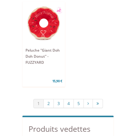
Peluche "Giant Doh
Doh Donut" -
FUZZYARD
15,90 €
1
2
3
4
5
Produits vedettes