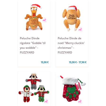
Peluche Dinde
Peluche Dinde de
rigolote "Gobble ‘til
noël "Merry cluckin’
you wobble" -
christmas" -
FUZZYARD
FUZZYARD
15,90 €
15,90 € - 17,90 €