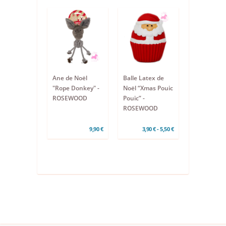
Ane de Noël
Balle Latex de
"Rope Donkey" -
Noël “Xmas Pouic
ROSEWOOD
Pouic” -
ROSEWOOD
9,90 €
3,90 € - 5,50 €