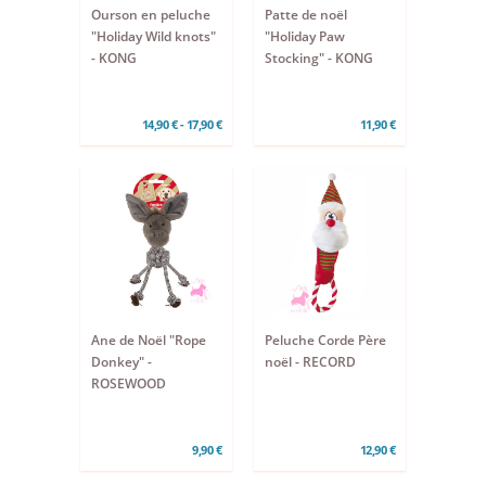
Ourson en peluche
Patte de noël
"Holiday Wild knots"
"Holiday Paw
- KONG
Stocking" - KONG
14,90 € - 17,90 €
11,90 €
Ane de Noël "Rope
Peluche Corde Père
Donkey" -
noël - RECORD
ROSEWOOD
9,90 €
12,90 €