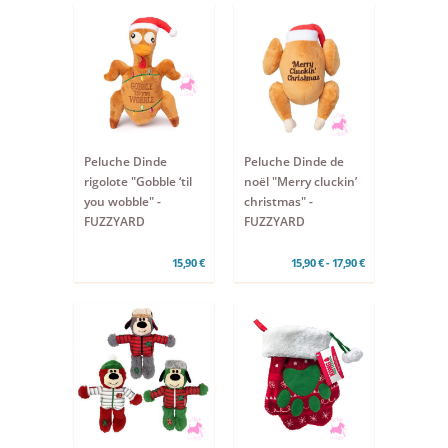
Peluche Dinde
Peluche Dinde de
rigolote "Gobble ‘til
noël "Merry cluckin’
you wobble" -
christmas" -
FUZZYARD
FUZZYARD
15,90 €
15,90 € - 17,90 €