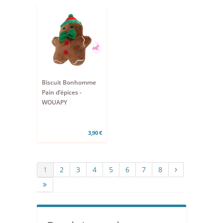
Biscuit Bonhomme
Pain d’épices -
WOUAPY
3,90 €
1
2
3
4
5
6
7
8