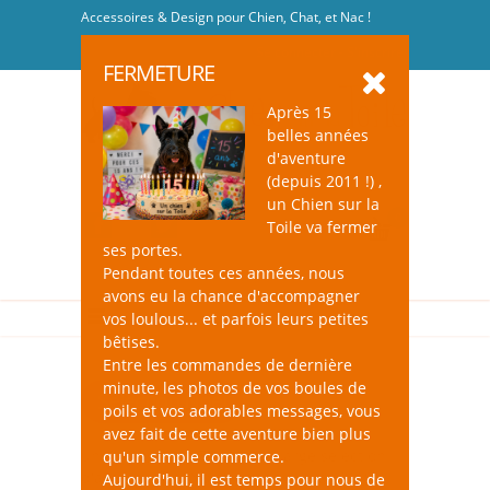
Accessoires & Design pour Chien, Chat, et Nac !
Se connecter
-
S'inscrire
FERMETURE
Après 15
belles années
d'aventure
(depuis 2011 !) ,
un Chien sur la
0
Toile va fermer
ses portes.
Pendant toutes ces années, nous
avons eu la chance d'accompagner
vos loulous... et parfois leurs petites
bêtises.
Entre les commandes de dernière
minute, les photos de vos boules de
Sélection Noël
poils et vos adorables messages, vous
avez fait de cette aventure bien plus
un Chien sur la Toile : une large sélection
qu'un simple commerce.
d'accessoires "Noël" pour avoir la XMAS
Aujourd'hui, il est temps pour nous de