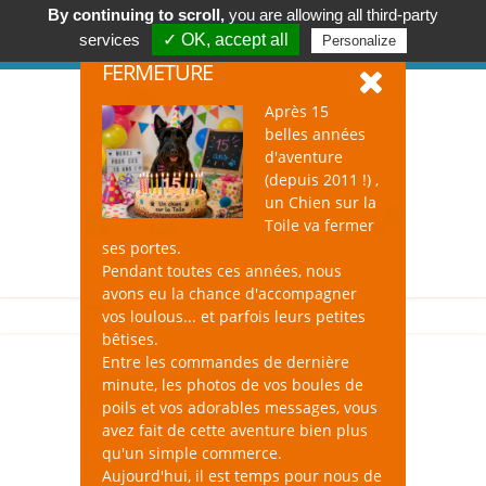
By continuing to scroll,
you are allowing all third-party
Accessoires & Design pour Chien, Chat, et Nac !
services
✓ OK, accept all
Personalize
Se connecter
-
S'inscrire
FERMETURE
Après 15
belles années
d'aventure
(depuis 2011 !) ,
un Chien sur la
0
Toile va fermer
ses portes.
Pendant toutes ces années, nous
avons eu la chance d'accompagner
vos loulous... et parfois leurs petites
bêtises.
Entre les commandes de dernière
minute, les photos de vos boules de
Shampooings pour Chat
poils et vos adorables messages, vous
avez fait de cette aventure bien plus
qu'un simple commerce.
Aujourd'hui, il est temps pour nous de