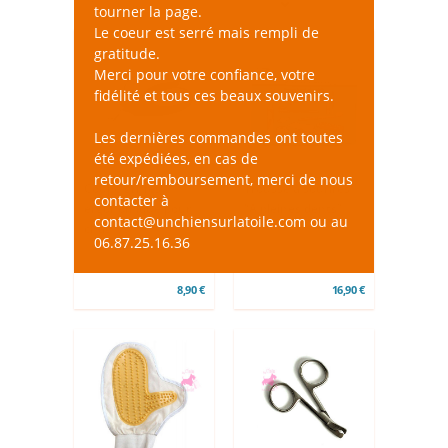
tourner la page.
Le coeur est serré mais rempli de
gratitude.
Merci pour votre confiance, votre
fidélité et tous ces beaux souvenirs.
Les dernières commandes ont toutes
été expédiées, en cas de
retour/remboursement, merci de nous
Coupe griffes
Trousse à sourires
contacter à
ergonomique pour
“À pleines dents”
contact@unchiensurlatoile.com ou au
chat
06.87.25.16.36
8,90 €
16,90 €