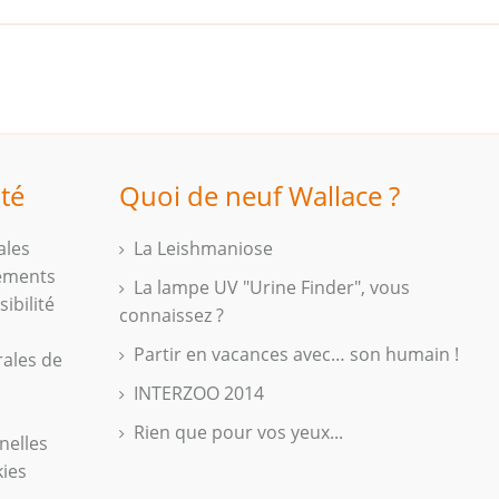
ité
Quoi de neuf Wallace ?
ales
La Leishmaniose
iements
La lampe UV "Urine Finder", vous
ibilité
connaissez ?
Partir en vacances avec… son humain !
rales de
INTERZOO 2014
Rien que pour vos yeux...
nelles
kies