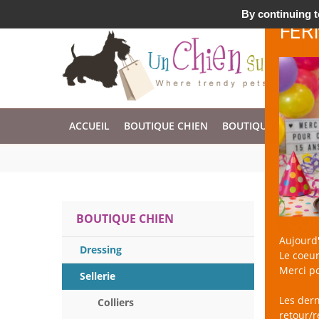
Accessoires & Design pour Chien, Chat, et Nac !
By continuing to
FER
ACCUEIL
BOUTIQUE CHIEN
BOUTIQUE CHAT
Col
BOUTIQUE CHIEN
Aujourd'
Dressing
Le coeur
Merci po
Sellerie
Les der
Colliers
retour/