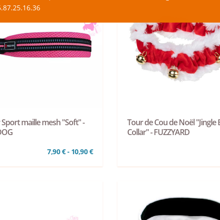
.87.25.16.36
r Sport maille mesh "Soft" -
Tour de Cou de Noël "Jingle B
DOG
Collar" - FUZZYARD
7,90 € - 10,90 €