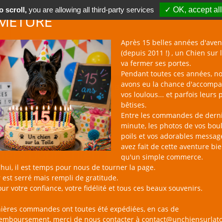
 scroll,
you are allowing all third-party services
✓ OK, accept all
METURE
Après 15 belles années d'aven
(depuis 2011 !) , un Chien sur l
va fermer ses portes.
Pendant toutes ces années, n
avons eu la chance d'accomp
BOUTIQUE NAC
NOUVEAUTÉS
BLOG
CONTACT
vos loulous... et parfois leurs 
bêtises.
Entre les commandes de dern
minute, les photos de vos bou
poils et vos adorables messag
avez fait de cette aventure bi
liers pour Chien
qu'un simple commerce.
hui, il est temps pour nous de tourner la page.
 est serré mais rempli de gratitude.
ur votre confiance, votre fidélité et tous ces beaux souvenirs.
nières commandes ont toutes été expédiées, en cas de
remboursement, merci de nous contacter à contact@unchiensurlato