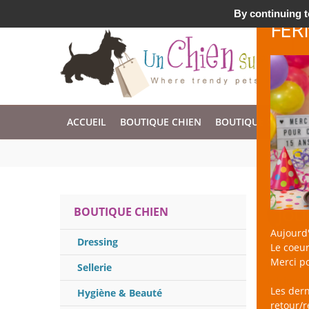
Accessoires & Design pour Chien, Chat, et Nac !
By continuing to
FER
ACCUEIL
BOUTIQUE CHIEN
BOUTIQUE CHAT
Jou
BOUTIQUE CHIEN
Aujourd'
Dressing
Le coeur
un Chien 
Merci po
tout en l
Sellerie
intrinsèq
Les der
Hygiène & Beauté
unit à vo
retour/
et le jeu 