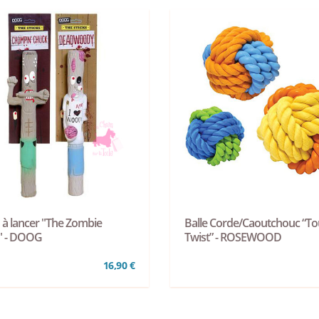
 à lancer "The Zombie
Balle Corde/Caoutchouc “T
s" - DOOG
Twist” - ROSEWOOD
16,90 €