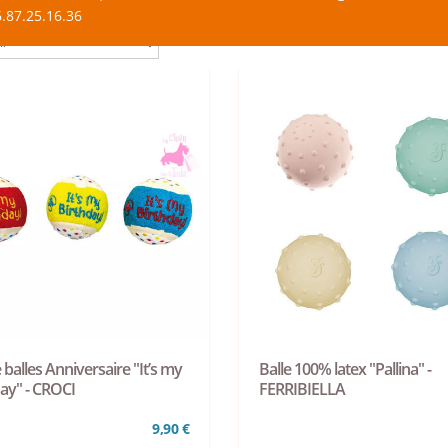
.87.25.16.36
 balles Anniversaire "It’s my
Balle 100% latex "Pallina" -
ay" - CROCI
FERRIBIELLA
9,90 €