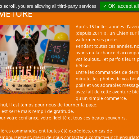
 scroll,
you are allowing all third-party services
✓ OK, accept all
METURE
Après 15 belles années d'aven
(depuis 2011 !) , un Chien sur l
va fermer ses portes.
Pendant toutes ces années, n
avons eu la chance d'accomp
BOUTIQUE NAC
NOUVEAUTÉS
BLOG
CONTACT
vos loulous... et parfois leurs 
bêtises.
Entre les commandes de dern
minute, les photos de vos bou
poils et vos adorables messag
avez fait de cette aventure bi
ets à lancer pour Chien
qu'un simple commerce.
hui, il est temps pour nous de tourner la page.
 est serré mais rempli de gratitude.
sur la Toile : une sélection de balles, de frisbee et de jouets à la
ur votre confiance, votre fidélité et tous ces beaux souvenirs.
e dressant à l'apprentissage du rapport et en lui faisant faire de l'e
ue d'interactivité des jouets à lancer vous permettra, jour après jo
nières commandes ont toutes été expédiées, en cas de
tre animal, car si un animal doit savoir s'occuper et jouer tout seu
remboursement, merci de nous contacter à contact@unchiensurlato
est l'activité interactive reine !