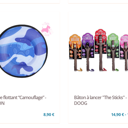
e flottant “Camouflage” -
Bâton à lancer "The Sticks" -
ON
DOOG
8,90 €
14,90 € - 