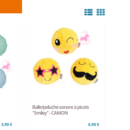
Balle/peluche sonore à picots
"Smiley" - CAMON
3,90 €
6,90 €