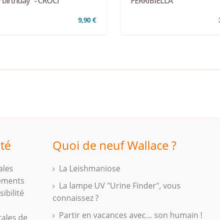
 birthday" - CROCI
FERRIBIELLA
9,90 €
ité
Quoi de neuf Wallace ?
ales
La Leishmaniose
iements
La lampe UV "Urine Finder", vous
ibilité
connaissez ?
Partir en vacances avec… son humain !
rales de