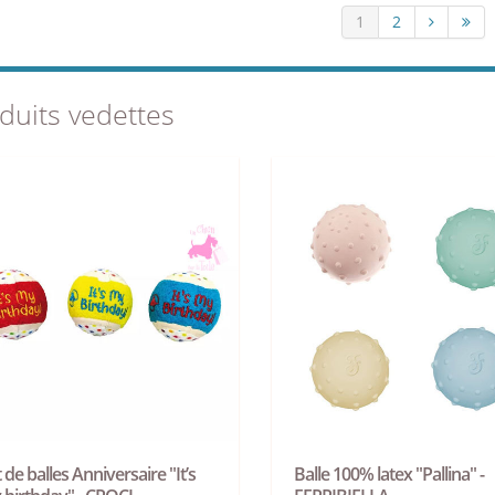
1
2
duits vedettes
 de balles Anniversaire "It’s
Balle 100% latex "Pallina" -