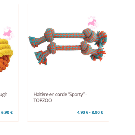
ough
Haltère en corde “Sporty” -
TOPZOO
6,90 €
4,90 € - 8,90 €