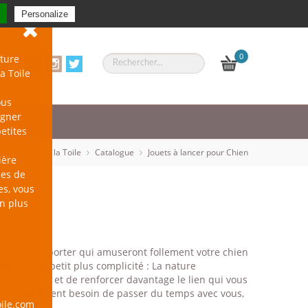
Se connecter
-
S'inscrire
Personalize
0
ture
a Toile
ous
agner
petites
un Chien sur la Toile
Catalogue
Jouets à lancer pour Chien
ière
les de
es, vous
en plus
ncer et à rapporter qui amuseront follement votre chien
xercice. Le petit plus complicité : La nature
ur, de tisser et de renforcer davantage le lien qui vous
l, il a également besoin de passer du temps avec vous,
ile.com