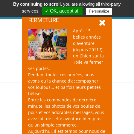
By continuing to scroll,
you are allowing all third-party
Accessoires & Design pour Chien, Chat, et Nac !
services
✓ OK, accept all
Personalize
Se connecter
-
S'inscrire
FERMETURE
Après 15
belles années
d'aventure
(depuis 2011 !) ,
un Chien sur la
0
Toile va fermer
ses portes.
Pendant toutes ces années, nous
avons eu la chance d'accompagner
vos loulous... et parfois leurs petites
bêtises.
Entre les commandes de dernière
minute, les photos de vos boules de
Coin du Bipède
poils et vos adorables messages, vous
avez fait de cette aventure bien plus
qu'un simple commerce.
Aujourd'hui, il est temps pour nous de