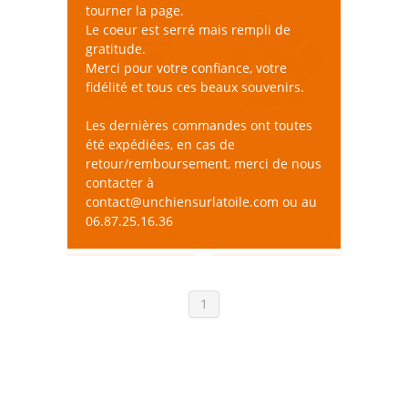
tourner la page.
Le coeur est serré mais rempli de
gratitude.
Merci pour votre confiance, votre
fidélité et tous ces beaux souvenirs.
Les dernières commandes ont toutes
été expédiées, en cas de
Mini magnets “Pink
Magnet “Life is
Paws”
retour/remboursement, merci de nous
Pawfect”
contacter à
contact@unchiensurlatoile.com ou au
06.87.25.16.36
9,90 €
6,90 €
1