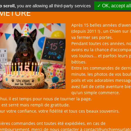
 scroll,
you are allowing all third-party services
✓ OK, accept all
METURE
Après 15 belles années d'aven
(depuis 2011 !) , un Chien sur l
va fermer ses portes.
Pendant toutes ces années, n
avons eu la chance d'accomp
BOUTIQUE NAC
NOUVEAUTÉS
BLOG
CONTACT
vos loulous... et parfois leurs 
bêtises.
Entre les commandes de dern
minute, les photos de vos bou
poils et vos adorables messag
avez fait de cette aventure bi
ns cutanés (chien)
qu'un simple commerce.
hui, il est temps pour nous de tourner la page.
 est serré mais rempli de gratitude.
ur votre confiance, votre fidélité et tous ces beaux souvenirs.
roduit disponible
nières commandes ont toutes été expédiées, en cas de
remboursement, merci de nous contacter à contact@unchiensurlato