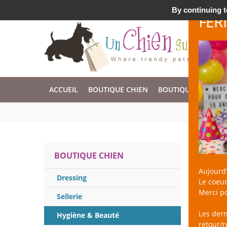
Accessoires & Design pour Chien, Chat, et Nac !
By continuing to
FER
ACCUEIL
BOUTIQUE CHIEN
BOUTIQUE CHAT
Soi
BOUTIQUE CHIEN
Aujourd'
Dressing
Le coeur
Merci po
Sellerie
Pas de p
Les der
Hygiène & Beauté
retour/