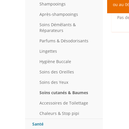
Pro
Shampooings
ou au 06
Après-shampooings
Pas d
Soins Démêlants &
Réparateurs
Parfums & Désodorisants
Lingettes
Hygiène Buccale
Soins des Oreilles
Soins des Yeux
Soins cutanés & Baumes
Accessoires de Toilettage
Chaleurs & Stop pipi
Santé