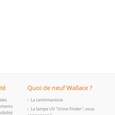
ité
Quoi de neuf Wallace ?
ales
La Leishmaniose
iements
La lampe UV "Urine Finder", vous
ibilité