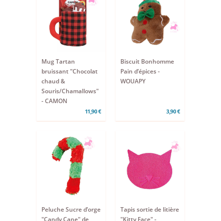
Mug Tartan
Biscuit Bonhomme
bruissant "Chocolat
Pain d’épices -
chaud &
WOUAPY
Souris/Chamallows"
- CAMON
11,90 €
3,90 €
Peluche Sucre d’orge
Tapis sortie de litière
"Candy Cane" de
"Kitty Face" -