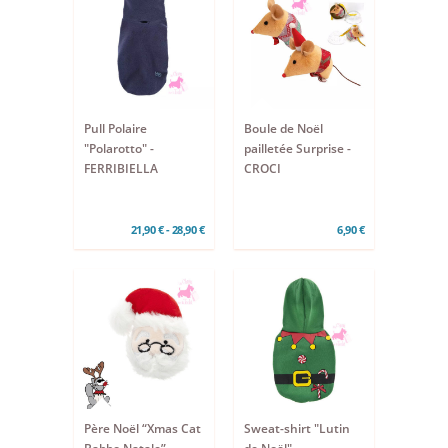
Pull Polaire
Boule de Noël
"Polarotto" -
pailletée Surprise -
FERRIBIELLA
CROCI
21,90 € - 28,90 €
6,90 €
Père Noël “Xmas Cat
Sweat-shirt "Lutin