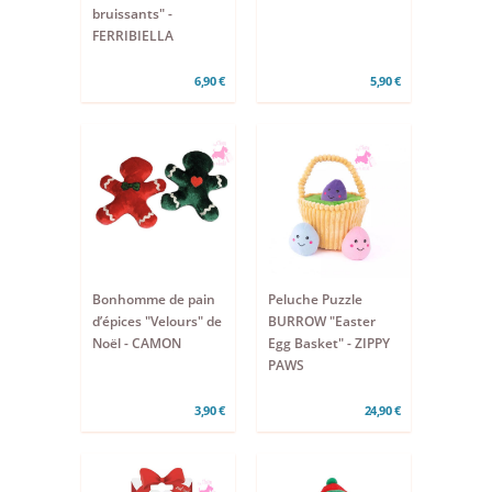
bruissants" -
FERRIBIELLA
6,90 €
5,90 €
Bonhomme de pain
Peluche Puzzle
d’épices "Velours" de
BURROW "Easter
Noël - CAMON
Egg Basket" - ZIPPY
PAWS
3,90 €
24,90 €