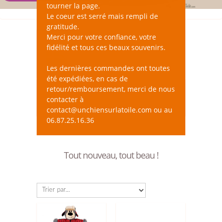
tourner la page.
Le coeur est serré mais rempli de
gratitude.
Merci pour votre confiance, votre
fidélité et tous ces beaux souvenirs.
Les dernières commandes ont toutes
été expédiées, en cas de
retour/remboursement, merci de nous
Frais de port offerts
contacter à
dès 99 € d'achat en France Métropolitaine
contact@unchiensurlatoile.com ou au
06.87.25.16.36
Tout nouveau, tout beau !