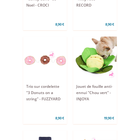
Noël - CROCI
RECORD
8,90 €
8,90 €
Trio sur cordelette
Jouet de fouille anti-
"3 Donuts on a
ennui "Chou vert" -
string" - FUZZYARD
INJOYA
8,90 €
19,90 €