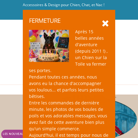
Accessoires & Design pour Chien, Chat, et Nac !
Se connecter
-
S'inscrire
FERMETURE
Après 15
belles années
d'aventure
(depuis 2011 !) ,
un Chien sur la
0
Toile va fermer
ses portes.
Pendant toutes ces années, nous
avons eu la chance d'accompagner
vos loulous... et parfois leurs petites
bêtises.
Entre les commandes de dernière
minute, les photos de vos boules de
poils et vos adorables messages, vous
avez fait de cette aventure bien plus
qu'un simple commerce.
Aujourd'hui, il est temps pour nous de
LES NOUVEAUTÉS, C'EST PAR ICI !