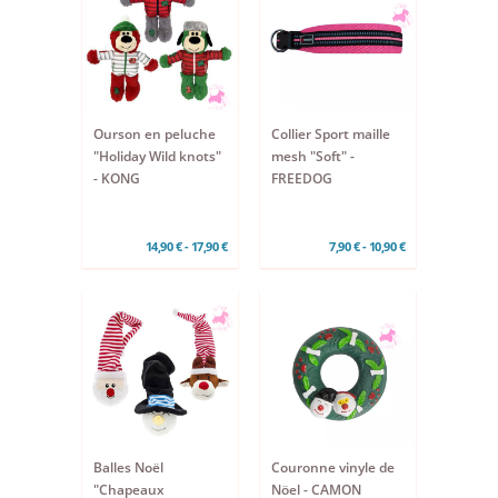
Ourson en peluche
Collier Sport maille
"Holiday Wild knots"
mesh "Soft" -
- KONG
FREEDOG
14,90 € - 17,90 €
7,90 € - 10,90 €
Balles Noël
Couronne vinyle de
"Chapeaux
Nöel - CAMON