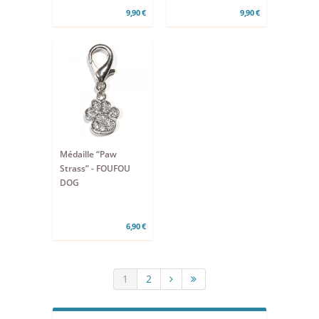
9,90 €
9,90 €
Médaille “Paw
Strass” - FOUFOU
DOG
6,90 €
1
2