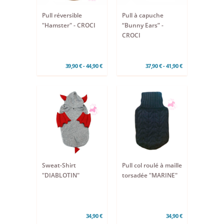
Pull réversible
Pull à capuche
"Hamster" - CROCI
“Bunny Ears” -
CROCI
39,90 € - 44,90 €
37,90 € - 41,90 €
Sweat-Shirt
Pull col roulé à maille
"DIABLOTIN"
torsadée "MARINE"
34,90 €
34,90 €