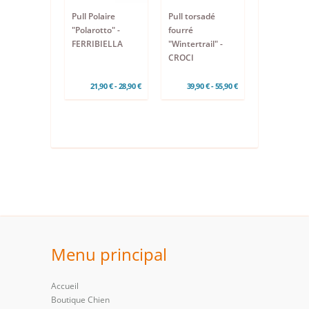
Pull Polaire
Pull torsadé
"Polarotto" -
fourré
FERRIBIELLA
"Wintertrail" -
CROCI
21,90 € - 28,90 €
39,90 € - 55,90 €
Menu principal
Accueil
Boutique Chien