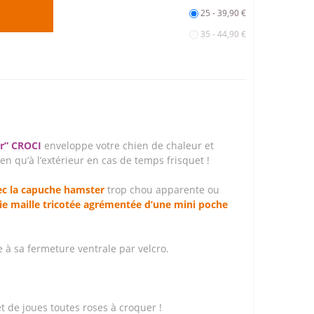
25 - 39,90 €
35 - 44,90 €
r” CROCI
enveloppe votre chien de chaleur et
en qu’à l’extérieur en cas de temps frisquet !
ec la capuche hamster
trop chou apparente ou
lie maille tricotée agrémentée d’une mini poche
 à sa fermeture ventrale par velcro.
t de joues toutes roses à croquer !