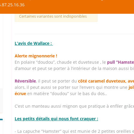
.87.25.16.36
Sweat-Shirts & Pulls pour Chien
Certaines variantes sont indisponibles
L’avis de Wallace :
Alerte mignonnerie !
En polaire “doudou”, chaude et duveteuse , le
pull “Hamste
d’amour et peut se porter à l’intérieur de la maison aussi bi
Réversible
, il peut se porter du
côté caramel duveteu
x
, av
alors, il peut aussi se porter sur l’envers qui montre une
jo
écrue
en matière “doudou” sur le bas du dos..
C’est un manteau aussi mignon que pratique à enfiler grâce
Les petits détails qui nous font craquer :
- La capuche “Hamster” qui est munie de 2 petites oreilles e