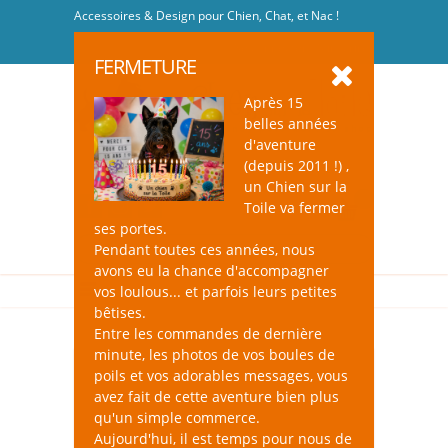
Accessoires & Design pour Chien, Chat, et Nac !
Se connecter
-
S'inscrire
FERMETURE
Après 15
belles années
d'aventure
(depuis 2011 !) ,
un Chien sur la
0
Toile va fermer
ses portes.
Pendant toutes ces années, nous
avons eu la chance d'accompagner
vos loulous... et parfois leurs petites
bêtises.
Entre les commandes de dernière
minute, les photos de vos boules de
poils et vos adorables messages, vous
avez fait de cette aventure bien plus
qu'un simple commerce.
Aujourd'hui, il est temps pour nous de