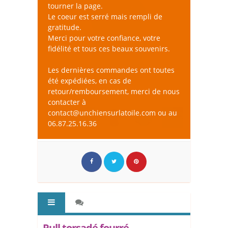
tourner la page.
Le coeur est serré mais rempli de
gratitude.
Merci pour votre confiance, votre
fidélité et tous ces beaux souvenirs.
Les dernières commandes ont toutes
été expédiées, en cas de
retour/remboursement, merci de nous
contacter à
contact@unchiensurlatoile.com ou au
06.87.25.16.36
Pull torsadé fourré