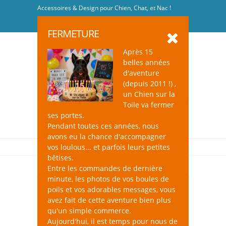
Accessoires & Design pour Chien, Chat, et Nac !
Se connecter
-
S'inscrire
FERMETURE
Après 15
belles années
d'aventure
(depuis 2011 !) ,
un Chien sur la
0
Toile va fermer
ses portes.
Pendant toutes ces années, nous
avons eu la chance d'accompagner
vos loulous... et parfois leurs petites
bêtises.
Entre les commandes de dernière
minute, les photos de vos boules de
poils et vos adorables messages, vous
avez fait de cette aventure bien plus
qu'un simple commerce.
Aujourd'hui, il est temps pour nous de