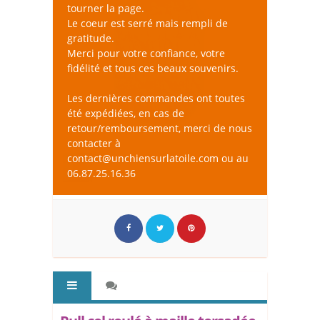
tourner la page.
Le coeur est serré mais rempli de
gratitude.
Merci pour votre confiance, votre
fidélité et tous ces beaux souvenirs.
Les dernières commandes ont toutes
été expédiées, en cas de
retour/remboursement, merci de nous
contacter à
contact@unchiensurlatoile.com ou au
06.87.25.16.36