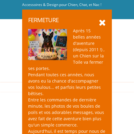
Accessoires & Design pour Chien, Chat, et Nac !
Se connecter
-
S'inscrire
FERMETURE
Après 15
belles années
d'aventure
(depuis 2011 !) ,
un Chien sur la
0
Toile va fermer
ses portes.
Pendant toutes ces années, nous
avons eu la chance d'accompagner
vos loulous... et parfois leurs petites
bêtises.
Entre les commandes de dernière
minute, les photos de vos boules de
poils et vos adorables messages, vous
avez fait de cette aventure bien plus
qu'un simple commerce.
Aujourd'hui, il est temps pour nous de