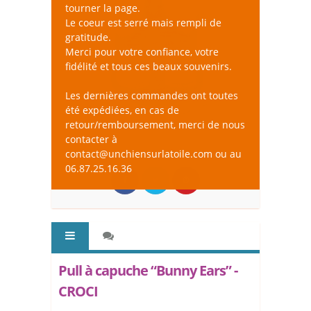
tourner la page.
Le coeur est serré mais rempli de
gratitude.
Merci pour votre confiance, votre
fidélité et tous ces beaux souvenirs.
Les dernières commandes ont toutes
été expédiées, en cas de
retour/remboursement, merci de nous
contacter à
contact@unchiensurlatoile.com ou au
06.87.25.16.36
Pull à capuche “Bunny Ears” -
CROCI