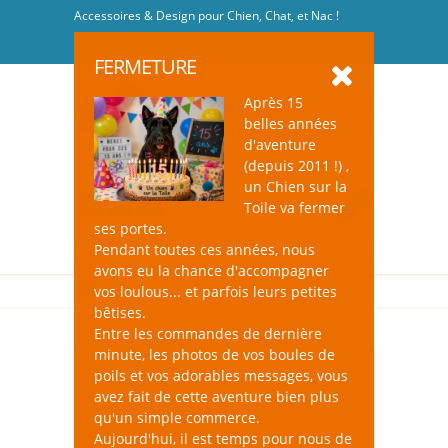
Accessoires & Design pour Chien, Chat, et Nac !
Se connecter
-
S'inscrire
FERMETURE
Après 15
belles années
d'aventure
(depuis 2011 !) ,
un Chien sur la
0
Toile va fermer
ses portes.
Pendant toutes ces années, nous
avons eu la chance d'accompagner
vos loulous... et parfois leurs petites
bêtises.
Entre les commandes de dernière
minute, les photos de vos boules de
poils et vos adorables messages, vous
avez fait de cette aventure bien plus
qu'un simple commerce.
Aujourd'hui, il est temps pour nous de