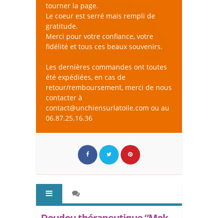
tourner la page.
Le coeur est serré mais rempli de
gratitude.
Merci pour votre confiance, votre
fidélité et tous ces beaux souvenirs.
Les dernières commandes ont toutes
été expédiées, en cas de
retour/remboursement, merci de nous
contacter à
contact@unchiensurlatoile.com ou au
06.87.25.16.36
Doudou thérapeutique “Mok