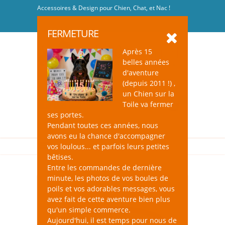
Accessoires & Design pour Chien, Chat, et Nac !
Se connecter
-
S'inscrire
FERMETURE
Après 15
belles années
d'aventure
(depuis 2011 !) ,
un Chien sur la
0
Toile va fermer
ses portes.
Pendant toutes ces années, nous
avons eu la chance d'accompagner
vos loulous... et parfois leurs petites
bêtises.
Entre les commandes de dernière
minute, les photos de vos boules de
poils et vos adorables messages, vous
avez fait de cette aventure bien plus
qu'un simple commerce.
Aujourd'hui, il est temps pour nous de