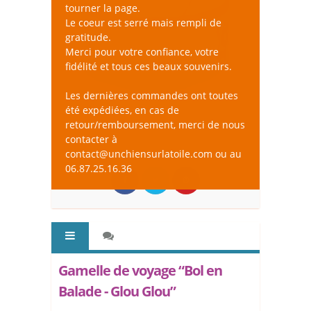
tourner la page.
Le coeur est serré mais rempli de
gratitude.
Merci pour votre confiance, votre
fidélité et tous ces beaux souvenirs.
Les dernières commandes ont toutes
été expédiées, en cas de
retour/remboursement, merci de nous
contacter à
contact@unchiensurlatoile.com ou au
06.87.25.16.36
Gamelle de voyage “Bol en
Balade - Glou Glou”