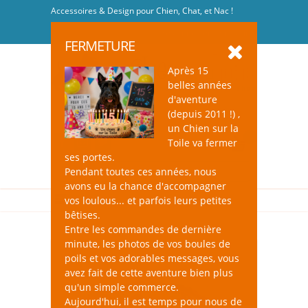
Accessoires & Design pour Chien, Chat, et Nac !
Se connecter
-
S'inscrire
FERMETURE
Après 15
belles années
d'aventure
(depuis 2011 !) ,
un Chien sur la
0
Toile va fermer
ses portes.
Pendant toutes ces années, nous
avons eu la chance d'accompagner
vos loulous... et parfois leurs petites
bêtises.
Entre les commandes de dernière
minute, les photos de vos boules de
poils et vos adorables messages, vous
avez fait de cette aventure bien plus
qu'un simple commerce.
Aujourd'hui, il est temps pour nous de