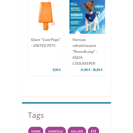
Glace “Cool Pops”
Harnais
- UNITED PETS
rafraîchissant
"RoundLoop" -
AQUA
COOLKEEPER
9,90 €
21,90 € - 26,90 €
Tags
CHIEN
CANICULE
COLLIER
ÉTÉ