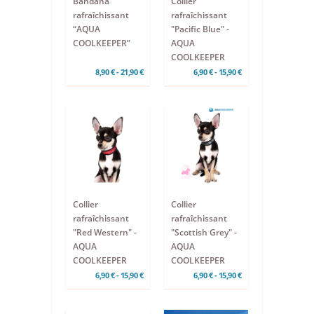
Bandana
Collier
rafraîchissant
rafraîchissant
“AQUA
"Pacific Blue" -
COOLKEEPER”
AQUA
COOLKEEPER
8,90 € - 21,90 €
6,90 € - 15,90 €
Collier
Collier
rafraîchissant
rafraîchissant
"Red Western" -
"Scottish Grey" -
AQUA
AQUA
COOLKEEPER
COOLKEEPER
6,90 € - 15,90 €
6,90 € - 15,90 €