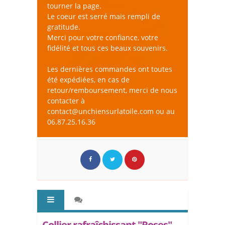
tourner la page.
Le coeur est serré mais rempli de
gratitude.
Merci pour votre confiance, votre
fidélité et tous ces beaux souvenirs.
Les dernières commandes ont toutes
été expédiées, en cas de
retour/remboursement, merci de nous
contacter à
contact@unchiensurlatoile.com ou au
06.87.25.16.36
Collier rafraîchissant "Roses" -