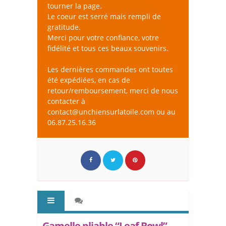
tourner la page.
Le coeur est serré mais rempli de
gratitude.
Merci pour votre confiance, votre
fidélité et tous ces beaux souvenirs.
Les dernières commandes ont toutes
été expédiées, en cas de
retour/remboursement, merci de nous
contacter à
contact@unchiensurlatoile.com ou au
06.87.25.16.36
Gamelle pliable “Leaf Bowl” -