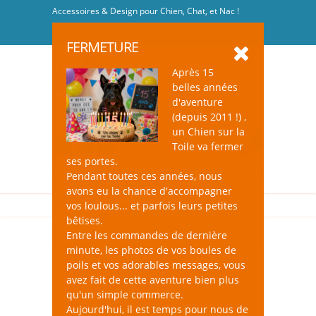
Accessoires & Design pour Chien, Chat, et Nac !
Se connecter
-
S'inscrire
FERMETURE
Après 15
belles années
d'aventure
(depuis 2011 !) ,
un Chien sur la
0
Toile va fermer
ses portes.
Pendant toutes ces années, nous
avons eu la chance d'accompagner
vos loulous... et parfois leurs petites
bêtises.
Entre les commandes de dernière
minute, les photos de vos boules de
poils et vos adorables messages, vous
avez fait de cette aventure bien plus
qu'un simple commerce.
Aujourd'hui, il est temps pour nous de