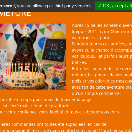
 scroll,
you are allowing all third-party services
✓ OK, accept all
METURE
Après 15 belles années d'aven
(depuis 2011 !) , un Chien sur l
va fermer ses portes.
Pendant toutes ces années, n
avons eu la chance d'accomp
BOUTIQUE NAC
NOUVEAUTÉS
BLOG
CONTACT
vos loulous... et parfois leurs 
bêtises.
un Chien sur la Toile
Catalogue
Access
Entre les commandes de dern
minute, les photos de vos bou
poils et vos adorables messag
avez fait de cette aventure bi
qu'un simple commerce.
PRODUIT
AVIS CLIENT
hui, il est temps pour nous de tourner la page.
 est serré mais rempli de gratitude.
Siège Auto “Voyageur Patrol” 
ur votre confiance, votre fidélité et tous ces beaux souvenirs.
64,90 €
nières commandes ont toutes été expédiées, en cas de
remboursement, merci de nous contacter à contact@unchiensurlato