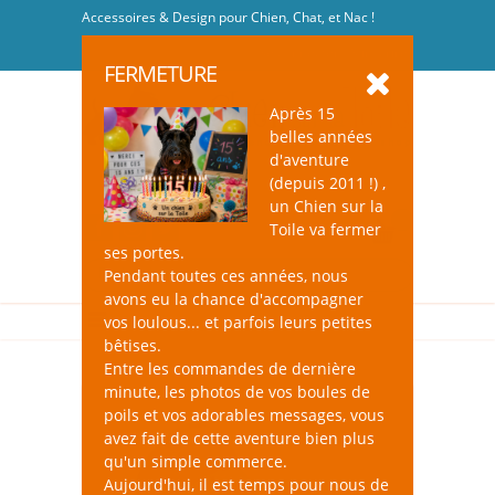
Accessoires & Design pour Chien, Chat, et Nac !
Se connecter
-
S'inscrire
FERMETURE
Après 15
belles années
d'aventure
(depuis 2011 !) ,
un Chien sur la
0
Toile va fermer
ses portes.
Pendant toutes ces années, nous
avons eu la chance d'accompagner
vos loulous... et parfois leurs petites
bêtises.
Entre les commandes de dernière
minute, les photos de vos boules de
poils et vos adorables messages, vous
avez fait de cette aventure bien plus
qu'un simple commerce.
Aujourd'hui, il est temps pour nous de