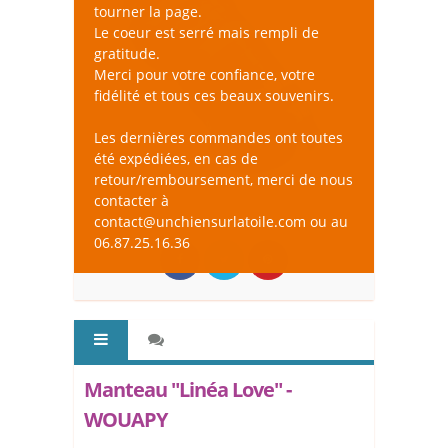
tourner la page.
Le coeur est serré mais rempli de
gratitude.
Merci pour votre confiance, votre
fidélité et tous ces beaux souvenirs.
Les dernières commandes ont toutes
été expédiées, en cas de
retour/remboursement, merci de nous
contacter à
contact@unchiensurlatoile.com ou au
06.87.25.16.36
Manteau "Linéa Love" -
WOUAPY