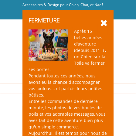
Accessoires & Design pour Chien, Chat, et Nac !
Se connecter
-
S'inscrire
FERMETURE
Après 15
belles années
d'aventure
(depuis 2011 !) ,
un Chien sur la
0
Toile va fermer
ses portes.
Pendant toutes ces années, nous
avons eu la chance d'accompagner
vos loulous... et parfois leurs petites
bêtises.
Entre les commandes de dernière
minute, les photos de vos boules de
poils et vos adorables messages, vous
avez fait de cette aventure bien plus
qu'un simple commerce.
Aujourd'hui, il est temps pour nous de