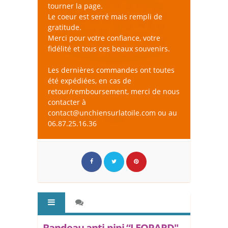
tourner la page.
Le coeur est serré mais rempli de
gratitude.
Merci pour votre confiance, votre
fidélité et tous ces beaux souvenirs.
Les dernières commandes ont toutes
été expédiées, en cas de
retour/remboursement, merci de nous
contacter à
contact@unchiensurlatoile.com ou au
06.87.25.16.36
Bandeau anti-pipi “LEOPARD"