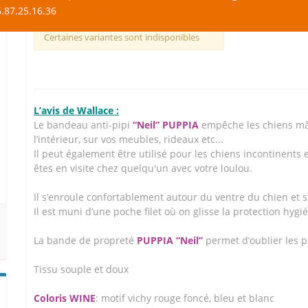
.87.25.16.36
Chaleurs & Stop-pipi du Chien
Certaines variantes sont indisponibles
L’avis de Wallace :
Le bandeau anti-pipi
“Neil”
PUPPIA
empêche les chiens mâl
l’intérieur, sur vos meubles, rideaux etc...
Il peut également être utilisé pour les chiens incontinents 
êtes en visite chez quelqu'un avec votre loulou.
Il s’enroule confortablement autour du ventre du chien et se
Il est muni d’une poche filet où on glisse la protection hygi
La bande de propreté
PUPPIA “Neil”
permet d’oublier les pe
Tissu souple et doux
Coloris WINE
: motif vichy rouge foncé, bleu et blanc