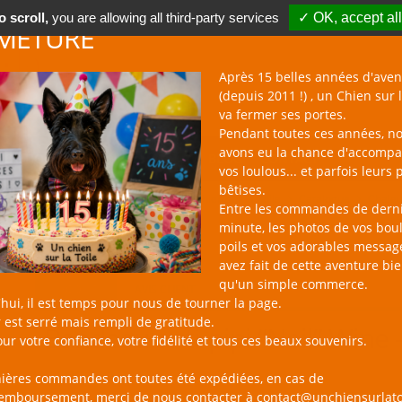
 scroll,
you are allowing all third-party services
✓ OK, accept all
METURE
Après 15 belles années d'aven
(depuis 2011 !) , un Chien sur l
va fermer ses portes.
Pendant toutes ces années, n
avons eu la chance d'accomp
BOUTIQUE NAC
NOUVEAUTÉS
BLOG
CONTACT
vos loulous... et parfois leurs 
bêtises.
un Chien sur la Toile
Catalogue
Chaleu
Entre les commandes de dern
minute, les photos de vos bou
poils et vos adorables messag
avez fait de cette aventure bi
qu'un simple commerce.
PRODUIT
AVIS CLIENT
hui, il est temps pour nous de tourner la page.
 est serré mais rempli de gratitude.
Bandeau anti-pipi “Neil” Wine 
ur votre confiance, votre fidélité et tous ces beaux souvenirs.
19,90 €
21,90 €
nières commandes ont toutes été expédiées, en cas de
remboursement, merci de nous contacter à contact@unchiensurlato