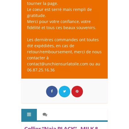
tourner la page.
Le coeur est serré mais rempli de
gratitude.
Merci pour votre confiance, votre
fidélité et tous ces beaux souvenirs.
Les dernières commandes ont toutes
été expédiées, en cas de
retour/remboursement, merci de nous
contacter à
contact@unchiensurlatoile.com ou au
06.87.25.16.36
Collier “Naja BLACK” - MILK &