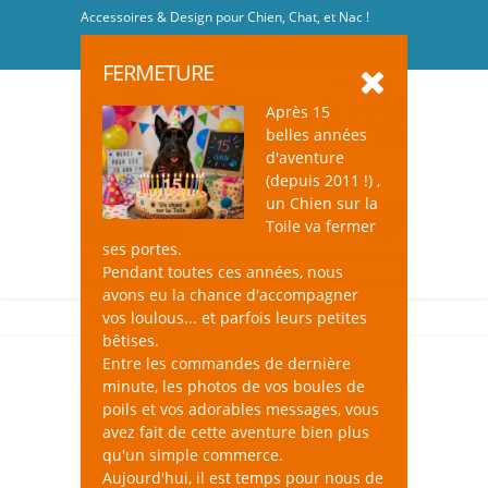
Accessoires & Design pour Chien, Chat, et Nac !
Se connecter
-
S'inscrire
FERMETURE
Après 15
belles années
d'aventure
(depuis 2011 !) ,
un Chien sur la
0
Toile va fermer
ses portes.
Pendant toutes ces années, nous
avons eu la chance d'accompagner
vos loulous... et parfois leurs petites
bêtises.
Entre les commandes de dernière
minute, les photos de vos boules de
poils et vos adorables messages, vous
avez fait de cette aventure bien plus
qu'un simple commerce.
Aujourd'hui, il est temps pour nous de