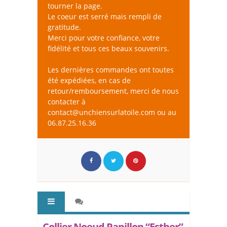
tourner la page.
Le coeur est serré mais rempli de
gratitude.
Merci pour votre confiance, votre
fidélité et tous ces beaux souvenirs.
Les dernières commandes ont toutes
été expédiées, en cas de
retour/remboursement, merci de nous
contacter à
contact@unchiensurlatoile.com ou au
06.87.25.16.36
Collier Noeud Papillon “Esther”