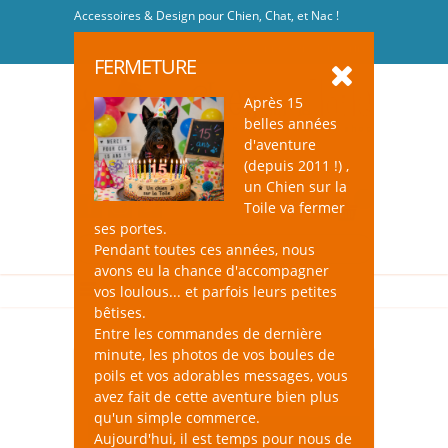
Accessoires & Design pour Chien, Chat, et Nac !
Se connecter
-
S'inscrire
FERMETURE
Après 15
belles années
d'aventure
(depuis 2011 !) ,
un Chien sur la
0
Toile va fermer
ses portes.
Pendant toutes ces années, nous
avons eu la chance d'accompagner
vos loulous... et parfois leurs petites
bêtises.
Entre les commandes de dernière
minute, les photos de vos boules de
poils et vos adorables messages, vous
avez fait de cette aventure bien plus
qu'un simple commerce.
Aujourd'hui, il est temps pour nous de