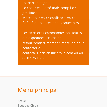
tourner la page.
Le coeur est serré mais rempli de
gratitude.
Pas de produit disponible
Merci pour votre confiance, votre
fidélité et tous ces beaux souvenirs.
Produits vedettes
Les dernières commandes ont toutes
été expédiées, en cas de
Pas de produit disponible
retour/remboursement, merci de nous
contacter à
contact@unchiensurlatoile.com ou au
06.87.25.16.36
Menu principal
Accueil
Boutique Chien