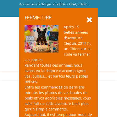
Accessoires & Design pour Chien, Chat, et Nac !
Se connecter
-
S'inscrire
FERMETURE
Après 15
belles années
d'aventure
(depuis 2011 !) ,
un Chien sur la
0
Toile va fermer
ses portes.
Pendant toutes ces années, nous
avons eu la chance d'accompagner
vos loulous... et parfois leurs petites
bêtises.
Entre les commandes de dernière
minute, les photos de vos boules de
poils et vos adorables messages, vous
avez fait de cette aventure bien plus
qu'un simple commerce.
Aujourd'hui, il est temps pour nous de