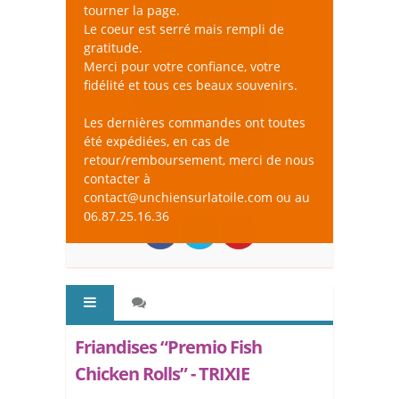
tourner la page.
Le coeur est serré mais rempli de
gratitude.
Merci pour votre confiance, votre
fidélité et tous ces beaux souvenirs.
Les dernières commandes ont toutes
été expédiées, en cas de
retour/remboursement, merci de nous
contacter à
contact@unchiensurlatoile.com ou au
06.87.25.16.36
Friandises “Premio Fish
Chicken Rolls” - TRIXIE