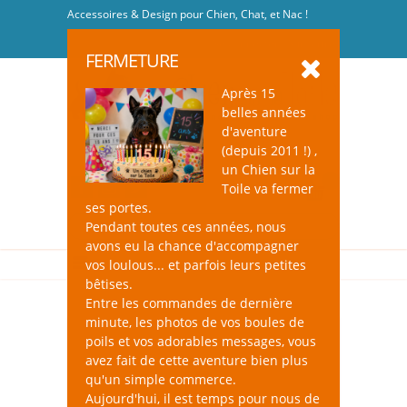
Accessoires & Design pour Chien, Chat, et Nac !
Se connecter
-
S'inscrire
FERMETURE
Après 15
belles années
d'aventure
(depuis 2011 !) ,
un Chien sur la
0
Toile va fermer
ses portes.
Pendant toutes ces années, nous
avons eu la chance d'accompagner
vos loulous... et parfois leurs petites
bêtises.
Entre les commandes de dernière
minute, les photos de vos boules de
poils et vos adorables messages, vous
avez fait de cette aventure bien plus
qu'un simple commerce.
Aujourd'hui, il est temps pour nous de