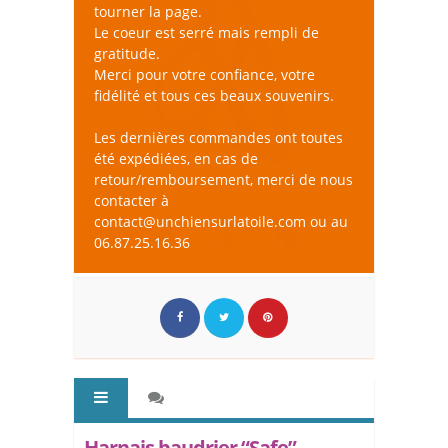
tourner la page.
Le coeur est serré mais rempli de
gratitude.
Merci pour votre confiance, votre
fidélité et tous ces beaux souvenirs.
Les dernières commandes ont toutes
été expédiées, en cas de
retour/remboursement, merci de nous
contacter à
contact@unchiensurlatoile.com ou au
06.87.25.16.36
Harnais baudrier “Safe” -