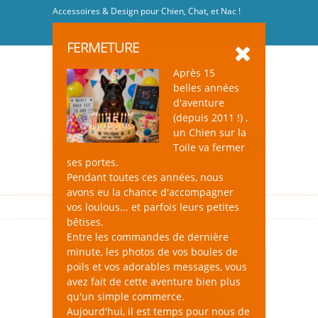
Accessoires & Design pour Chien, Chat, et Nac !
Se connecter
-
S'inscrire
FERMETURE
Après 15
belles années
d'aventure
(depuis 2011 !) ,
un Chien sur la
0
Toile va fermer
ses portes.
Pendant toutes ces années, nous
avons eu la chance d'accompagner
vos loulous... et parfois leurs petites
bêtises.
Entre les commandes de dernière
minute, les photos de vos boules de
poils et vos adorables messages, vous
avez fait de cette aventure bien plus
qu'un simple commerce.
Aujourd'hui, il est temps pour nous de