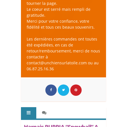
tourner la page.
Le coeur est serré mais rempli de
gratitude.
Merci pour votre confiance, votre
fidélité et tous ces beaux souvenirs.
Les dernières commandes ont toutes
été expédiées, en cas de
retour/remboursement, merci de nous
contacter à
contact@unchiensurlatoile.com ou au
06.87.25.16.36
Harnais PUPPIA “Snowball” A