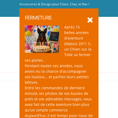
Accessoires & Design pour Chien, Chat, et Nac !
Se connecter
-
S'inscrire
FERMETURE
Après 15
belles années
d'aventure
(depuis 2011 !) ,
un Chien sur la
0
Toile va fermer
ses portes.
Pendant toutes ces années, nous
avons eu la chance d'accompagner
vos loulous... et parfois leurs petites
bêtises.
Entre les commandes de dernière
minute, les photos de vos boules de
poils et vos adorables messages, vous
avez fait de cette aventure bien plus
qu'un simple commerce.
Aujourd'hui, il est temps pour nous de