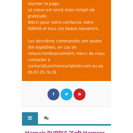
tourner la page.
Le coeur est serré mais rempli de
gratitude.
Merci pour votre confiance, votre
fidélité et tous ces beaux souvenirs.
Les dernières commandes ont toutes
été expédiées, en cas de
retour/remboursement, merci de nous
contacter à
contact@unchiensurlatoile.com ou au
06.87.25.16.36
Harnais PUPPIA "Soft Harness