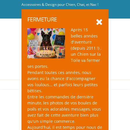
Accessoires & Design pour Chien, Chat, et Nac !
Se connecter
-
S'inscrire
FERMETURE
Après 15
belles années
d'aventure
(depuis 2011 !) ,
un Chien sur la
0
Toile va fermer
ses portes.
Pendant toutes ces années, nous
avons eu la chance d'accompagner
vos loulous... et parfois leurs petites
bêtises.
Entre les commandes de dernière
minute, les photos de vos boules de
poils et vos adorables messages, vous
avez fait de cette aventure bien plus
qu'un simple commerce.
Aujourd'hui, il est temps pour nous de