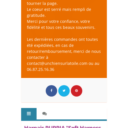
tourner la page.
Le coeur est serré mais rempli de
gratitude.
Merci pour votre confiance, votre
fidélité et tous ces beaux souvenirs.
Les dernières commandes ont toutes
été expédiées, en cas de
retour/remboursement, merci de nous
contacter à
contact@unchiensurlatoile.com ou au
06.87.25.16.36
Harnais PUPPIA "Soft Harness