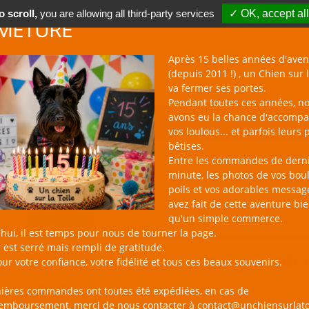
 scroll,
you are allowing all third-party services
✓ OK, accept all
METURE
Après 15 belles années d'aven
(depuis 2011 !) , un Chien sur l
va fermer ses portes.
Pendant toutes ces années, n
avons eu la chance d'accomp
BOUTIQUE NAC
NOUVEAUTÉS
BLOG
CONTACT
vos loulous... et parfois leurs 
bêtises.
un Chien sur la Toile
Catal
Entre les commandes de dern
minute, les photos de vos bou
poils et vos adorables messag
avez fait de cette aventure bi
qu'un simple commerce.
PRODUIT
AVIS CLIENT
hui, il est temps pour nous de tourner la page.
 est serré mais rempli de gratitude.
Harnais PUPPIA “Spring Garde
ur votre confiance, votre fidélité et tous ces beaux souvenirs.
28,90 €
nières commandes ont toutes été expédiées, en cas de
remboursement, merci de nous contacter à contact@unchiensurlato