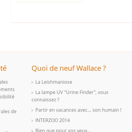
ité
Quoi de neuf Wallace ?
ales
La Leishmaniose
iements
La lampe UV "Urine Finder", vous
ibilité
connaissez ?
Partir en vacances avec… son humain !
rales de
INTERZOO 2014
Rien que pour vos yeux...