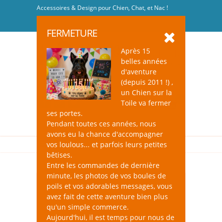
Accessoires & Design pour Chien, Chat, et Nac !
Se connecter
-
S'inscrire
FERMETURE
Après 15
belles années
d'aventure
(depuis 2011 !) ,
un Chien sur la
0
Toile va fermer
ses portes.
Pendant toutes ces années, nous
avons eu la chance d'accompagner
vos loulous... et parfois leurs petites
bêtises.
Entre les commandes de dernière
minute, les photos de vos boules de
poils et vos adorables messages, vous
avez fait de cette aventure bien plus
qu'un simple commerce.
Aujourd'hui, il est temps pour nous de