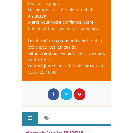
tourner la page.
Le coeur est serré mais rempli de
gratitude.
Merci pour votre confiance, votre
fidélité et tous ces beaux souvenirs.
Les dernières commandes ont toutes
été expédiées, en cas de
retour/remboursement, merci de nous
contacter à
contact@unchiensurlatoile.com ou au
06.87.25.16.36
Harnais Veste PUPPIA