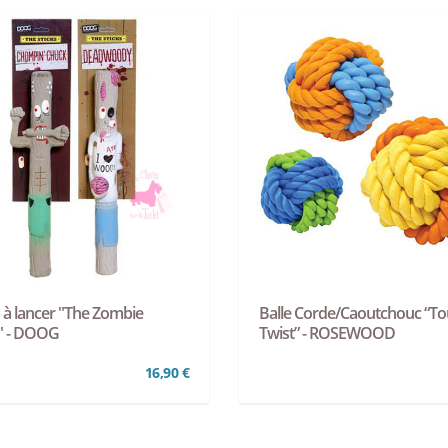
 à lancer "The Zombie
Balle Corde/Caoutchouc “T
s" - DOOG
Twist” - ROSEWOOD
16,90 €