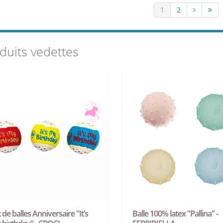
1
2
duits vedettes
 de balles Anniversaire "It’s
Balle 100% latex "Pallina" -