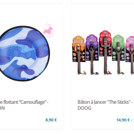
e flottant “Camouflage” -
Bâton à lancer "The Sticks" -
ON
DOOG
8,90 €
14,90 € - 