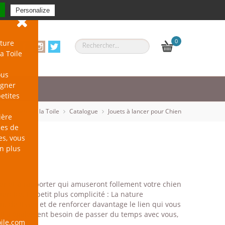
Se connecter
-
S'inscrire
Personalize
0
ture
a Toile
ous
agner
petites
un Chien sur la Toile
Catalogue
Jouets à lancer pour Chien
ière
les de
es, vous
en plus
ncer et à rapporter qui amuseront follement votre chien
xercice. Le petit plus complicité : La nature
ur, de tisser et de renforcer davantage le lien qui vous
l, il a également besoin de passer du temps avec vous,
ile.com