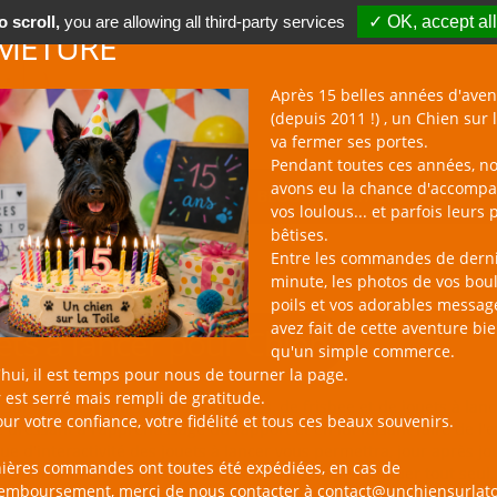
 scroll,
you are allowing all third-party services
✓ OK, accept all
METURE
Après 15 belles années d'aven
(depuis 2011 !) , un Chien sur l
va fermer ses portes.
Pendant toutes ces années, n
avons eu la chance d'accomp
BOUTIQUE NAC
NOUVEAUTÉS
BLOG
CONTACT
vos loulous... et parfois leurs 
bêtises.
Entre les commandes de dern
minute, les photos de vos bou
poils et vos adorables messag
avez fait de cette aventure bi
ets à lancer pour Chien
qu'un simple commerce.
hui, il est temps pour nous de tourner la page.
 est serré mais rempli de gratitude.
sur la Toile : une sélection de balles, de frisbee et de jouets à la
ur votre confiance, votre fidélité et tous ces beaux souvenirs.
e dressant à l'apprentissage du rapport et en lui faisant faire de l'e
ue d'interactivité des jouets à lancer vous permettra, jour après jo
nières commandes ont toutes été expédiées, en cas de
tre animal, car si un animal doit savoir s'occuper et jouer tout seu
remboursement, merci de nous contacter à contact@unchiensurlato
est l'activité interactive reine !