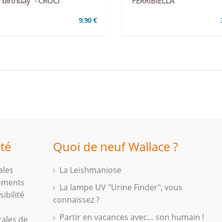
 birthday" - CROCI
FERRIBIELLA
9,90 €
ité
Quoi de neuf Wallace ?
ales
La Leishmaniose
iements
La lampe UV "Urine Finder", vous
ibilité
connaissez ?
Partir en vacances avec… son humain !
rales de