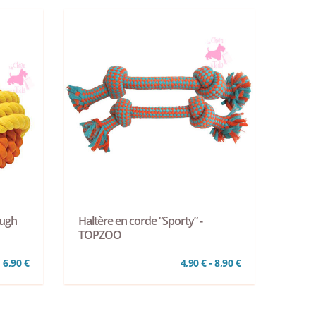
ough
Haltère en corde “Sporty” -
TOPZOO
6,90 €
4,90 € - 8,90 €