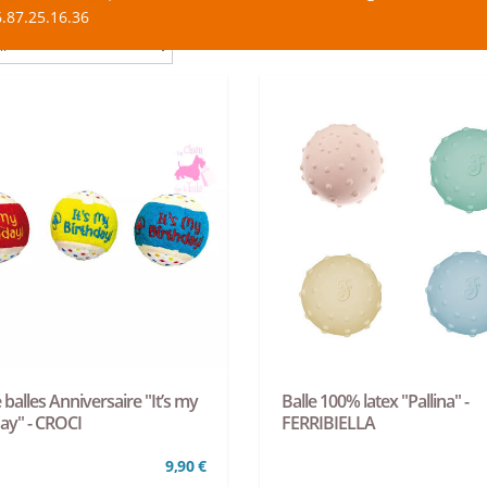
.87.25.16.36
 balles Anniversaire "It’s my
Balle 100% latex "Pallina" -
ay" - CROCI
FERRIBIELLA
9,90 €