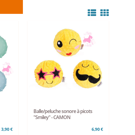
Balle/peluche sonore à picots
"Smiley" - CAMON
3,90 €
6,90 €