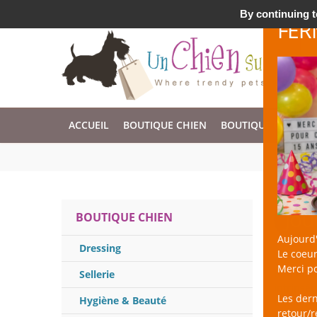
Accessoires & Design pour Chien, Chat, et Nac !
By continuing to
FER
ACCUEIL
BOUTIQUE CHIEN
BOUTIQUE CHAT
Jou
BOUTIQUE CHIEN
Aujourd'
Dressing
Le coeur
un Chien 
Merci po
tout en l
Sellerie
intrinsèq
Les der
Hygiène & Beauté
unit à vo
retour/
et le jeu 