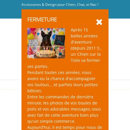
Accessoires & Design pour Chien, Chat, et Nac !
Se connecter
-
S'inscrire
FERMETURE
Après 15
belles années
d'aventure
(depuis 2011 !) ,
un Chien sur la
0
Toile va fermer
ses portes.
Pendant toutes ces années, nous
avons eu la chance d'accompagner
vos loulous... et parfois leurs petites
bêtises.
Entre les commandes de dernière
minute, les photos de vos boules de
poils et vos adorables messages, vous
avez fait de cette aventure bien plus
qu'un simple commerce.
Aujourd'hui, il est temps pour nous de