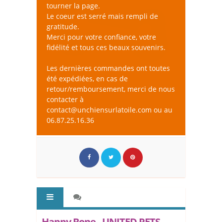
tourner la page.
Le coeur est serré mais rempli de
gratitude.
Merci pour votre confiance, votre
fidélité et tous ces beaux souvenirs.
Les dernières commandes ont toutes
été expédiées, en cas de
retour/remboursement, merci de nous
contacter à
contact@unchiensurlatoile.com ou au
06.87.25.16.36
Happy Bone - UNITED PETS